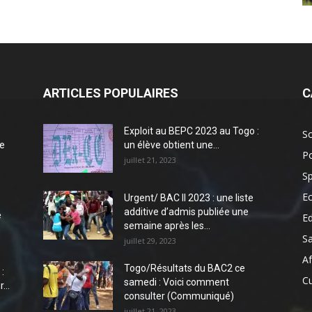
ARTICLES POPULAIRES
C
Exploit au BEPC 2023 au Togo :
So
e
un élève obtient une...
Po
juillet 21, 2023
Sp
E
Urgent/ BAC II 2023 : une liste
additive d’admis publiée une
e
E
semaine après les...
S
juillet 29, 2023
Af
Togo/Résultats du BAC2 ce
:
Cu
samedi : Voici comment
...
consulter (Communiqué)
juillet 21, 2023