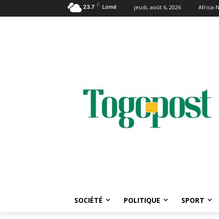
C
23.7
Lomé
jeudi, août 6, 2026
Africa
SOCIÉTÉ
POLITIQUE
SPORT