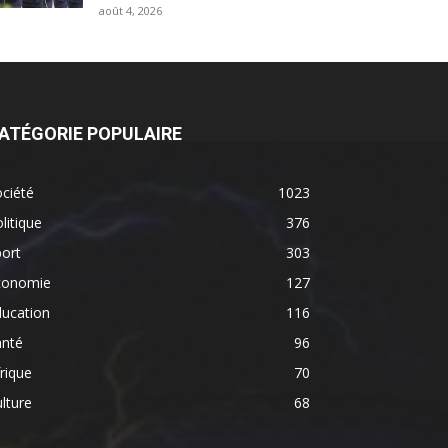
août 4, 2026
ATÉGORIE POPULAIRE
ciété
1023
litique
376
ort
303
conomie
127
ducation
116
anté
96
rique
70
lture
68