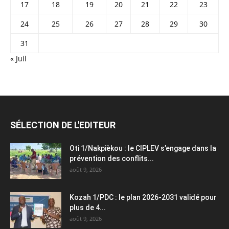
17
18
19
20
21
22
23
24
25
26
27
28
29
30
31
« Juil
SÉLECTION DE L'EDITEUR
Oti 1/Nakpièkou : le CIPLEV s’engage dans la
prévention des conflits...
août 9, 2026
Kozah 1/PDC : le plan 2026-2031 validé pour
plus de 4...
août 9, 2026