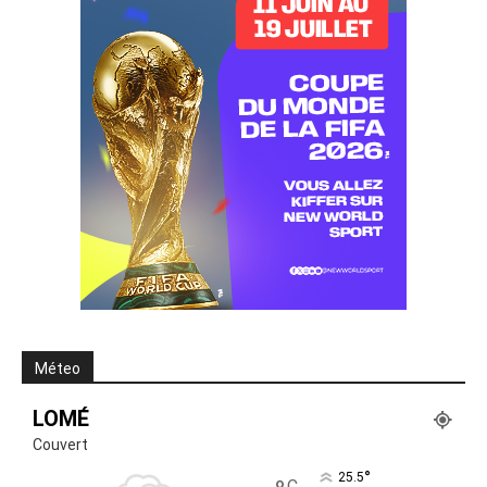
Méteo
LOMÉ
Couvert
°
25.5
C