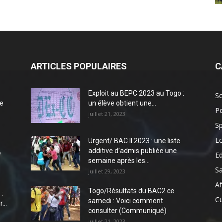
ARTICLES POPULAIRES
C
Exploit au BEPC 2023 au Togo :
So
e
un élève obtient une...
Po
juillet 21, 2023
Sp
E
Urgent/ BAC II 2023 : une liste
additive d’admis publiée une
e
E
semaine après les...
S
juillet 29, 2023
Af
Togo/Résultats du BAC2 ce
:
Cu
samedi : Voici comment
...
consulter (Communiqué)
juillet 21, 2023