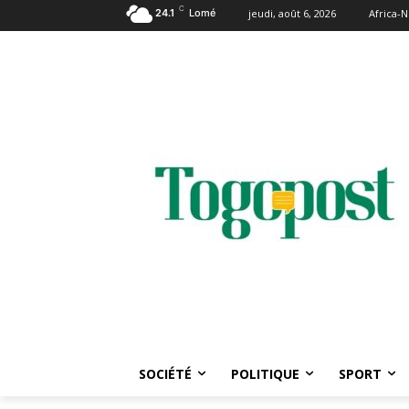
C
24.1
Lomé
jeudi, août 6, 2026
Africa-
SOCIÉTÉ
POLITIQUE
SPORT