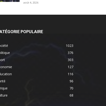
août 4, 2026
ATÉGORIE POPULAIRE
ciété
1023
litique
376
ort
303
conomie
127
ducation
116
anté
96
rique
70
lture
68