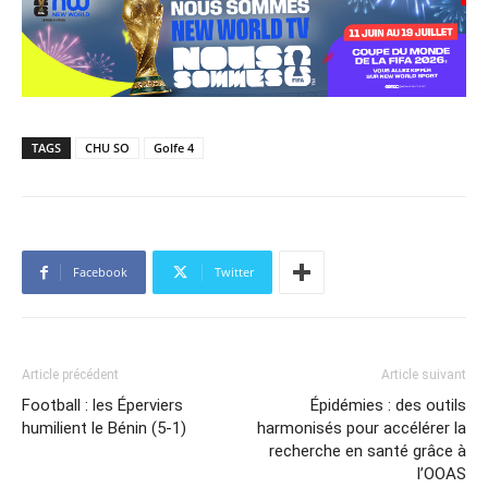
TAGS
CHU SO
Golfe 4
Facebook
Twitter
Article précédent
Article suivant
Football : les Éperviers
Épidémies : des outils
humilient le Bénin (5-1)
harmonisés pour accélérer la
recherche en santé grâce à
l’OOAS