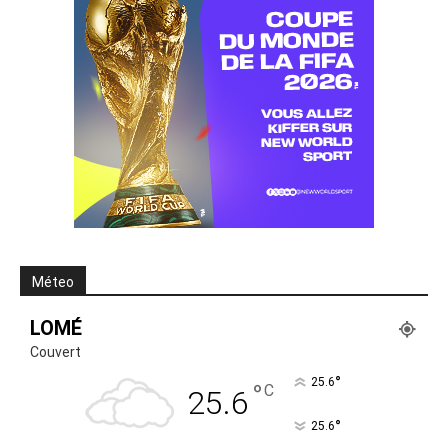
Méteo
LOMÉ
Couvert
°
25.6
°
C
25.6
°
25.6