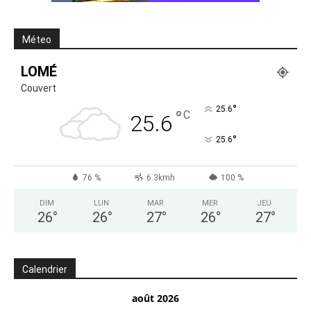
Méteo
LOMÉ
Couvert
°
25.6
°
C
25.6
°
25.6
76 %
6.3kmh
100 %
DIM
LUN
MAR
MER
JEU
26
°
26
°
27
°
26
°
27
°
Calendrier
août 2026