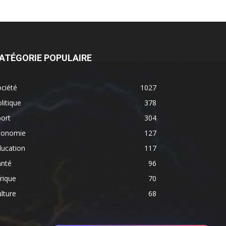
ATÉGORIE POPULAIRE
ciété
1027
litique
378
ort
304
conomie
127
ducation
117
anté
96
rique
70
lture
68