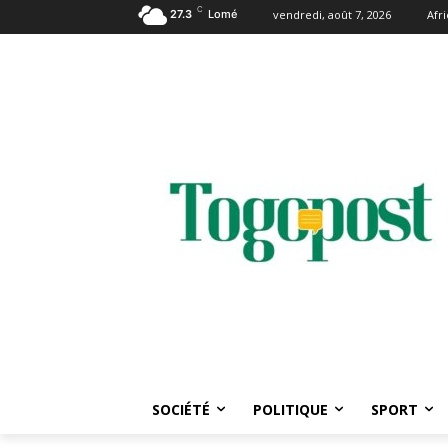
C
27.3
Lomé
vendredi, août 7, 2026
Afr
SOCIÉTÉ
POLITIQUE
SPORT