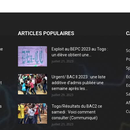
ARTICLES POPULAIRES
C
ue
Exploit au BEPC 2023 au Togo :
So
un élève obtient une...
Po
juillet 21, 2023
Sp
E
Urgent/ BAC II 2023 : une liste
t
additive d’admis publiée une
E
semaine après les...
S
juillet 29, 2023
Af
s
Togo/Résultats du BAC2 ce
Cu
samedi : Voici comment
consulter (Communiqué)
juillet 21, 2023