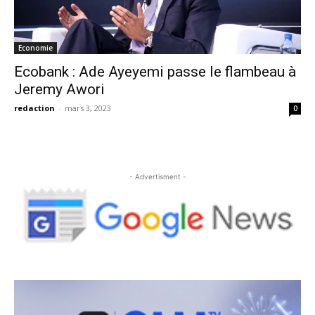
Economie
Ecobank : Ade Ayeyemi passe le flambeau à
Jeremy Awori
redaction
-
mars 3, 2023
0
- Advertisment -