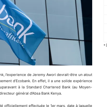
« 
, l’experience de Jeremy Awori devrait-être un atout
pement d’Ecobank. En effet, il a une solide expérience
é auparavant à la Standard Chartered Bank (au Moyen-
 directeur général d’Absa Bank Kenya.
é officiellement effectuée le 1er mars, date à laquelle