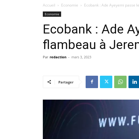
Accueil
Economie
Ecobank : Ade Ayeyemi passe l
Economie
Ecobank : Ade A
flambeau à Jere
Par
redaction
-
mars 3, 2023
Partager