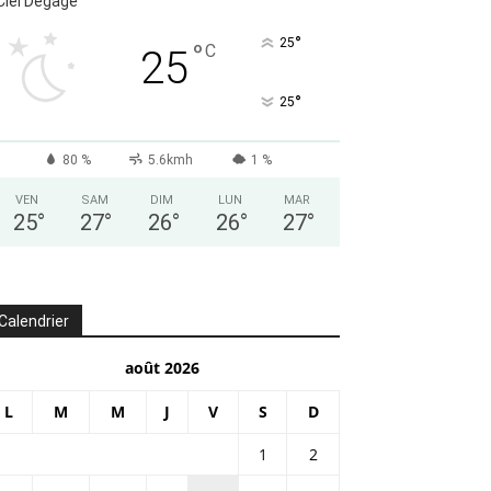
Ciel Dégagé
°
25
°
C
25
°
25
80 %
5.6kmh
1 %
VEN
SAM
DIM
LUN
MAR
25
°
27
°
26
°
26
°
27
°
Calendrier
août 2026
L
M
M
J
V
S
D
1
2