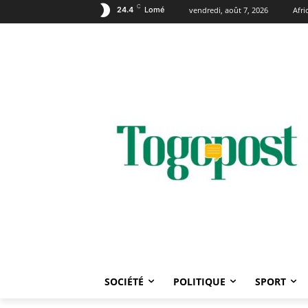
C
24.4
Lomé
vendredi, août 7, 2026
Afr
SOCIÉTÉ
POLITIQUE
SPORT