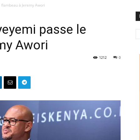
e flambeau à Jeremy Awori
yeyemi passe le
my Awori
1212
0