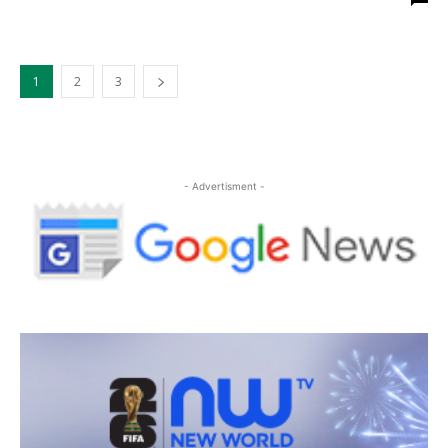
1
2
3
- Advertisment -