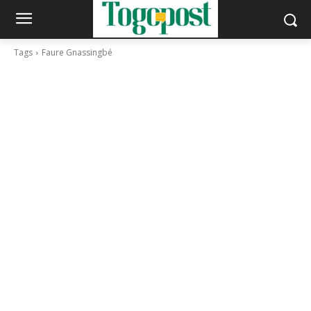
Tags
Faure Gnassingbé