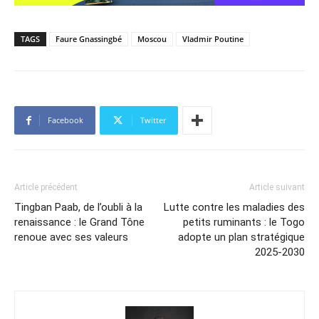
TAGS
Faure Gnassingbé
Moscou
Vladmir Poutine
Facebook
Twitter
Article précédent
Article suivant
Tingban Paab, de l’oubli à la
Lutte contre les maladies des
renaissance : le Grand Tône
petits ruminants : le Togo
renoue avec ses valeurs
adopte un plan stratégique
2025-2030