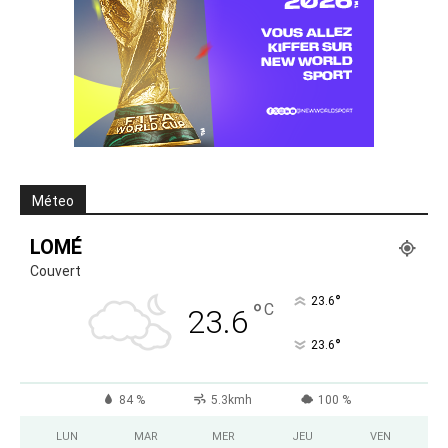
Méteo
LOMÉ
Couvert
°
23.6
°
C
23.6
°
23.6
84 %
5.3kmh
100 %
LUN
MAR
MER
JEU
VEN