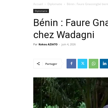
Accueil
Diplomatie
Bénin : Faure Gnassingbé bien
Diplomatie
Bénin : Faure Gn
chez Wadagni
Par
Kokou AZIATO
-
juin 4, 2026
Partager