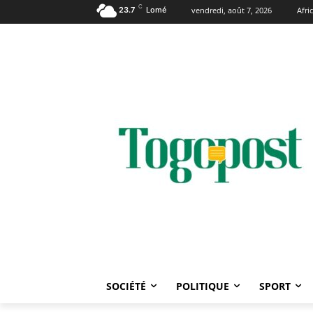
C
23.7
Lomé
vendredi, août 7, 2026
Afr
SOCIÉTÉ
POLITIQUE
SPORT