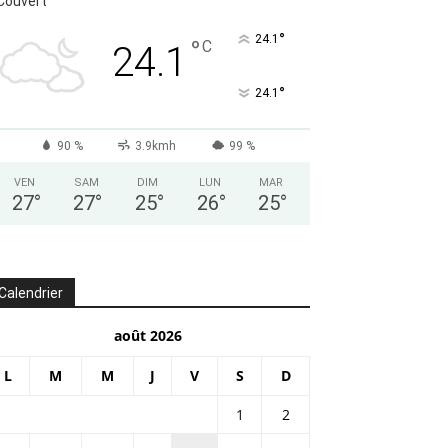
Couvert
°
24.1
°
C
24.1
°
24.1
90 %
3.9kmh
99 %
VEN
SAM
DIM
LUN
MAR
27
°
27
°
25
°
26
°
25
°
Calendrier
août 2026
L
M
M
J
V
S
D
1
2