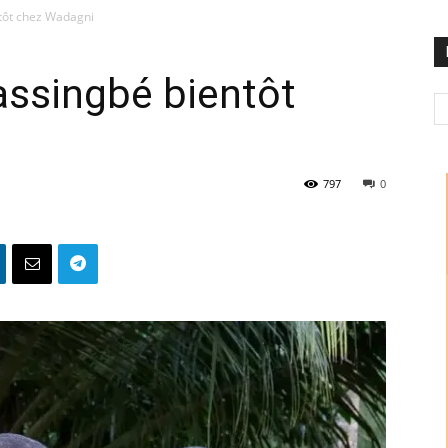
tôt chez Wadagni
assingbé bientôt
797
0