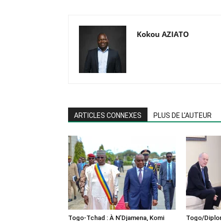
Kokou AZIATO
ARTICLES CONNEXES
PLUS DE L'AUTEUR
Togo-Tchad : À N’Djamena, Komi
Togo/Diplom