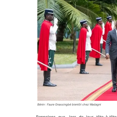
Bénin : Faure Gnassingbé bientôt chez Wadagni
Rappelons que, lors de leur tête-à-tê