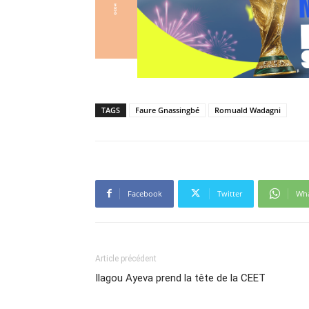
TAGS
Faure Gnassingbé
Romuald Wadagni
Facebook
Twitter
Wh
Article précédent
Ilagou Ayeva prend la tête de la CEET