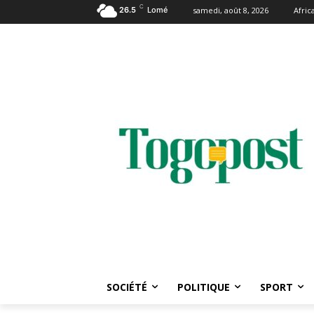
C
26.5
Lomé
samedi, août 8, 2026
Afri
SOCIÉTÉ
POLITIQUE
SPORT