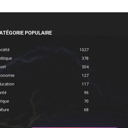
ATÉGORIE POPULAIRE
ciété
1027
litique
378
ort
304
conomie
127
ducation
117
anté
96
rique
70
lture
68