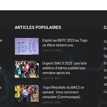
ARTICLES POPULAIRES
C
ue
Exploit au BEPC 2023 au Togo :
So
un élève obtient une...
Po
juillet 21, 2023
Sp
E
Urgent/ BAC II 2023 : une liste
t
additive d’admis publiée une
E
semaine après les...
S
juillet 29, 2023
Af
s
Togo/Résultats du BAC2 ce
Cu
samedi : Voici comment
consulter (Communiqué)
juillet 21, 2023