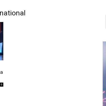
national
la
0