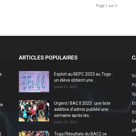
Page 1 sur 3
ARTICLES POPULAIRES
C
a
Exploit au BEPC 2023 au Togo :
So
un élève obtient une...
Po
juillet 21, 2023
Sp
E
Urgent/ BAC II 2023 : une liste
de
additive d’admis publiée une
E
semaine après les...
S
juillet 29, 2023
Af
(
Togo/Résultats du BAC2 ce