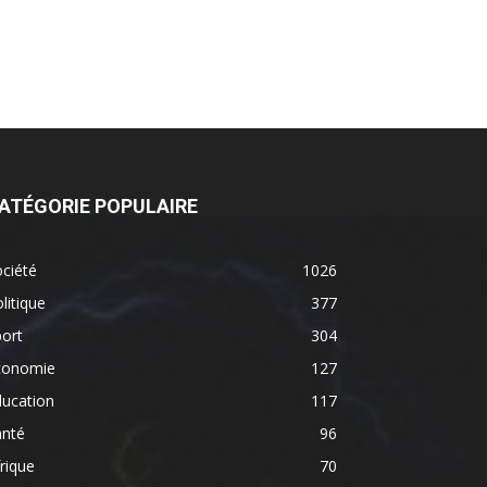
ATÉGORIE POPULAIRE
ciété
1026
litique
377
ort
304
conomie
127
ducation
117
anté
96
rique
70