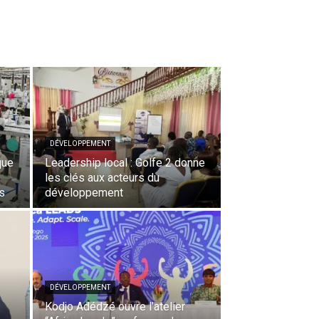
DÉVELOPPEMENT
que
Leadership local : Golfe 2 donne
les clés aux acteurs du
s
développement
DÉVELOPPEMENT
Kodjo Adédzé ouvre l’atelier