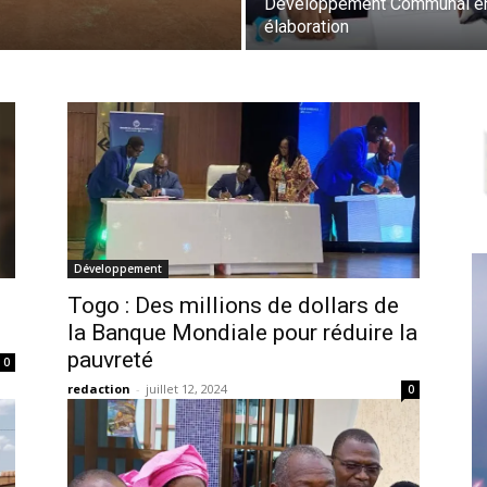
Développement Communal e
élaboration
Développement
Togo : Des millions de dollars de
la Banque Mondiale pour réduire la
pauvreté
0
redaction
-
juillet 12, 2024
0