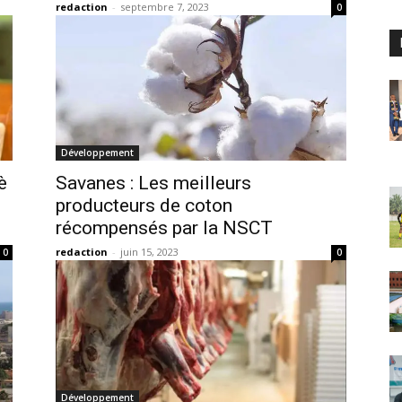
redaction
-
septembre 7, 2023
0
Développement
è
Savanes : Les meilleurs
producteurs de coton
récompensés par la NSCT
redaction
-
juin 15, 2023
0
0
Développement