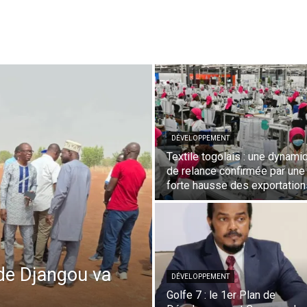
DÉVELOPPEMENT
Textile togolais : une dynami
de relance confirmée par une
forte hausse des exportation
de Djangou va
DÉVELOPPEMENT
Golfe 7 : le 1er Plan de