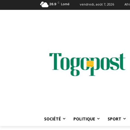
C
26.9
Lomé
vendredi, août 7, 2026
Afr
SOCIÉTÉ
POLITIQUE
SPORT