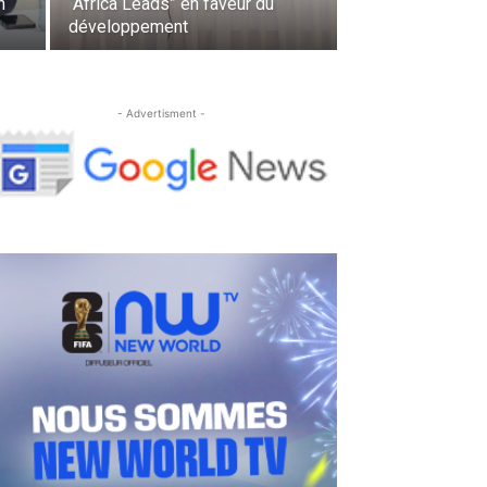
n
“Africa Leads” en faveur du
développement
- Advertisment -