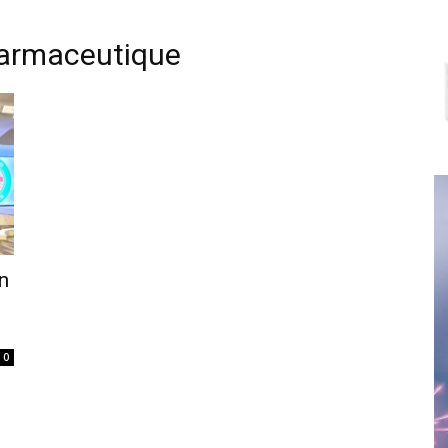
armaceutique
n
0