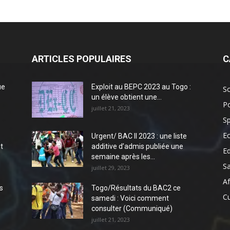
ARTICLES POPULAIRES
C
ue
Exploit au BEPC 2023 au Togo :
So
un élève obtient une...
Po
juillet 21, 2023
Sp
E
Urgent/ BAC II 2023 : une liste
t
additive d’admis publiée une
E
semaine après les...
S
juillet 29, 2023
Af
s
Togo/Résultats du BAC2 ce
Cu
samedi : Voici comment
consulter (Communiqué)
juillet 21, 2023