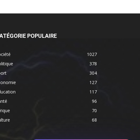
ATÉGORIE POPULAIRE
ciété
1027
litique
378
ort
304
conomie
127
ducation
117
anté
96
rique
70
lture
68