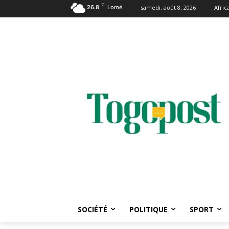
C
26.8
Lomé
samedi, août 8, 2026
Afri
SOCIÉTÉ
POLITIQUE
SPORT