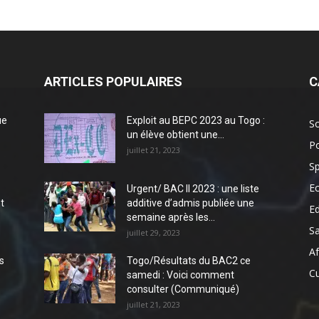
ARTICLES POPULAIRES
C
ue
Exploit au BEPC 2023 au Togo :
So
un élève obtient une...
Po
juillet 21, 2023
Sp
E
Urgent/ BAC II 2023 : une liste
t
additive d’admis publiée une
E
semaine après les...
S
juillet 29, 2023
Af
s
Togo/Résultats du BAC2 ce
Cu
samedi : Voici comment
consulter (Communiqué)
juillet 21, 2023