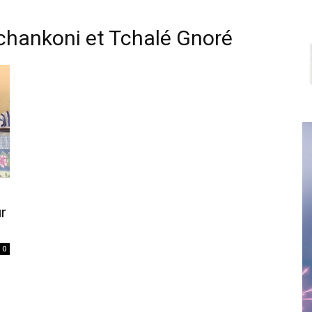
Tchankoni et Tchalé Gnoré
r
0