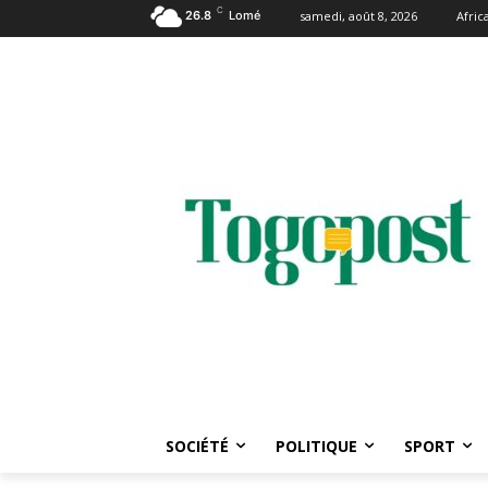
C
26.8
Lomé
samedi, août 8, 2026
Afri
SOCIÉTÉ
POLITIQUE
SPORT