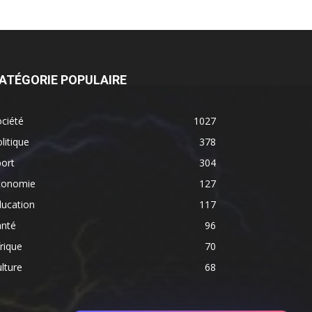
ATÉGORIE POPULAIRE
ciété
1027
litique
378
ort
304
conomie
127
ducation
117
anté
96
rique
70
lture
68