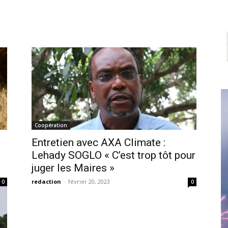
Coopération
Entretien avec AXA Climate :
Lehady SOGLO « C’est trop tôt pour
juger les Maires »
redaction
-
février 20, 2023
0
0