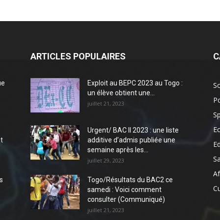
ARTICLES POPULAIRES
C
ue
Exploit au BEPC 2023 au Togo :
So
un élève obtient une...
Po
juillet 21, 2023
Sp
E
Urgent/ BAC II 2023 : une liste
t
additive d’admis publiée une
E
semaine après les...
S
juillet 29, 2023
Af
s
Togo/Résultats du BAC2 ce
Cu
samedi : Voici comment
consulter (Communiqué)
juillet 21, 2023