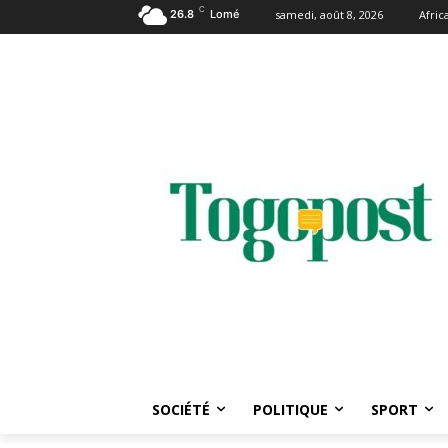
C
26.8
Lomé
samedi, août 8, 2026
Afri
SOCIÉTÉ
POLITIQUE
SPORT