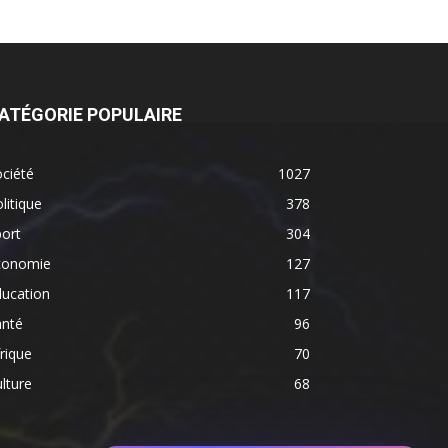
ATÉGORIE POPULAIRE
ciété
1027
litique
378
ort
304
conomie
127
ducation
117
anté
96
rique
70
lture
68