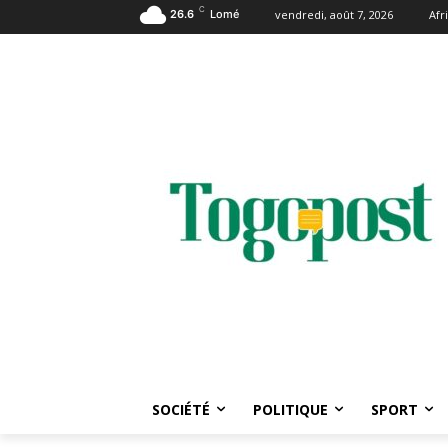
C
26.6
Lomé
vendredi, août 7, 2026
Afr
SOCIÉTÉ
POLITIQUE
SPORT