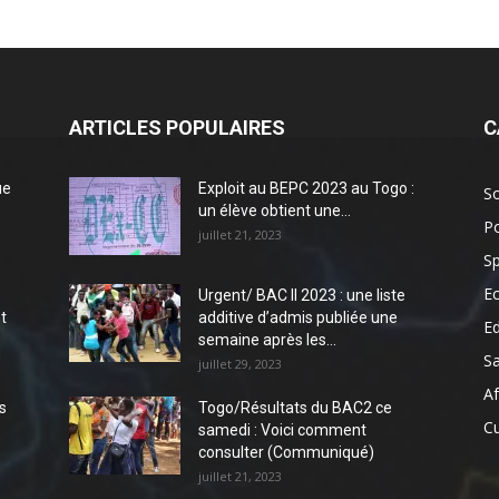
ARTICLES POPULAIRES
C
ue
Exploit au BEPC 2023 au Togo :
So
un élève obtient une...
Po
juillet 21, 2023
Sp
E
Urgent/ BAC II 2023 : une liste
t
additive d’admis publiée une
E
semaine après les...
S
juillet 29, 2023
Af
s
Togo/Résultats du BAC2 ce
Cu
samedi : Voici comment
consulter (Communiqué)
juillet 21, 2023