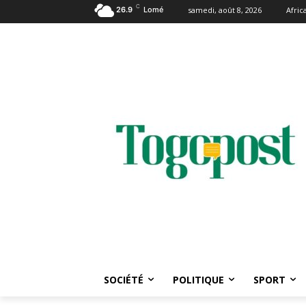
C
26.9
Lomé
samedi, août 8, 2026
Afri
SOCIÉTÉ
POLITIQUE
SPORT