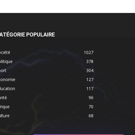
ATÉGORIE POPULAIRE
ciété
1027
litique
378
ort
304
conomie
127
ducation
117
anté
96
rique
70
lture
68