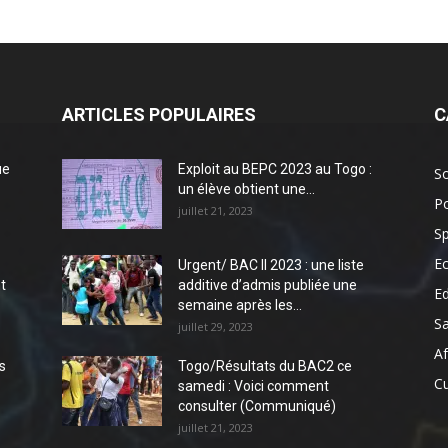
ARTICLES POPULAIRES
C
ue
Exploit au BEPC 2023 au Togo :
So
un élève obtient une...
Po
juillet 21, 2023
Sp
E
Urgent/ BAC II 2023 : une liste
t
additive d’admis publiée une
E
semaine après les...
S
juillet 29, 2023
Af
s
Togo/Résultats du BAC2 ce
Cu
samedi : Voici comment
consulter (Communiqué)
juillet 21, 2023