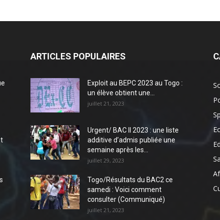
ARTICLES POPULAIRES
C
ue
Exploit au BEPC 2023 au Togo :
So
un élève obtient une...
Po
juillet 21, 2023
Sp
E
Urgent/ BAC II 2023 : une liste
t
additive d’admis publiée une
E
semaine après les...
S
juillet 29, 2023
Af
s
Togo/Résultats du BAC2 ce
Cu
samedi : Voici comment
consulter (Communiqué)
juillet 21, 2023