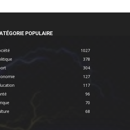
ATÉGORIE POPULAIRE
ciété
1027
litique
378
ort
304
conomie
127
ducation
117
anté
96
rique
70
lture
68