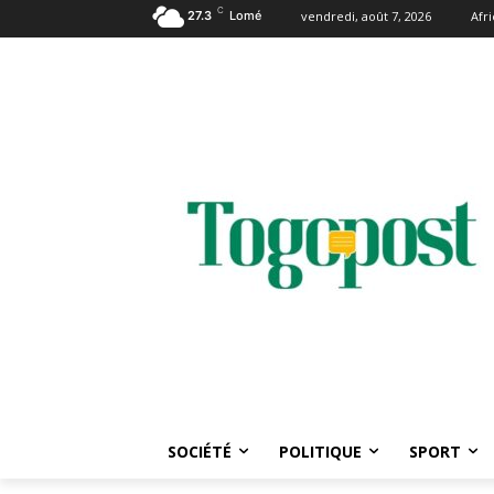
C
27.3
Lomé
vendredi, août 7, 2026
Afr
SOCIÉTÉ
POLITIQUE
SPORT