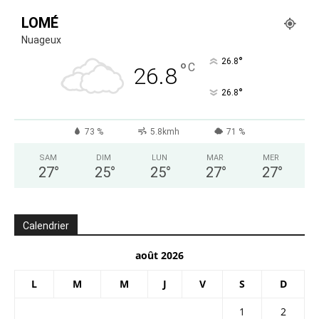
LOMÉ
Nuageux
°
26.8
°
C
26.8
°
26.8
73 %
5.8kmh
71 %
SAM
DIM
LUN
MAR
MER
27
°
25
°
25
°
27
°
27
°
Calendrier
août 2026
L
M
M
J
V
S
D
1
2