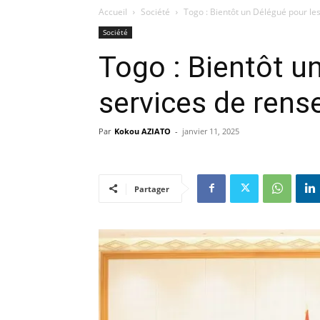
Accueil
Société
Togo : Bientôt un Délégué pour le
Société
Togo : Bientôt u
services de ren
Par
Kokou AZIATO
-
janvier 11, 2025
Partager