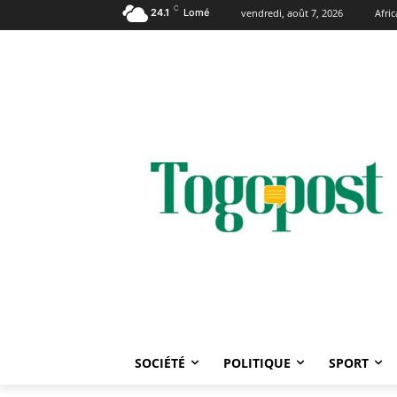
C
24.1
Lomé
vendredi, août 7, 2026
Afri
SOCIÉTÉ
POLITIQUE
SPORT