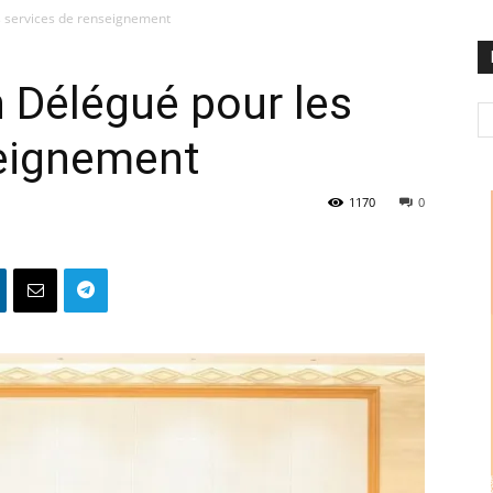
s services de renseignement
n Délégué pour les
seignement
1170
0