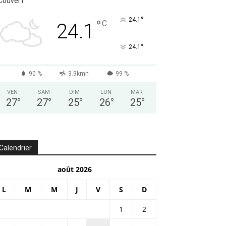
Couvert
°
24.1
°
C
24.1
°
24.1
90 %
3.9kmh
99 %
VEN
SAM
DIM
LUN
MAR
27
°
27
°
25
°
26
°
25
°
Calendrier
août 2026
L
M
M
J
V
S
D
1
2