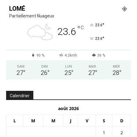
LOMÉ
Partiellement Nuageux
°
23.6
°
C
23.6
°
23.6
90 %
4.2kmh
36 %
SAM
DIM
LUN
MAR
MER
27
°
26
°
25
°
27
°
28
°
Calendrier
août 2026
L
M
M
J
V
S
D
1
2