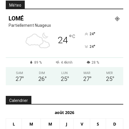
Méteo
LOMÉ
Partiellement Nuageux
°
24
°
C
24
°
24
89 %
4.4kmh
28 %
SAM
DIM
LUN
MAR
MER
27
°
26
°
25
°
27
°
25
°
Calendrier
août 2026
L
M
M
J
V
S
D