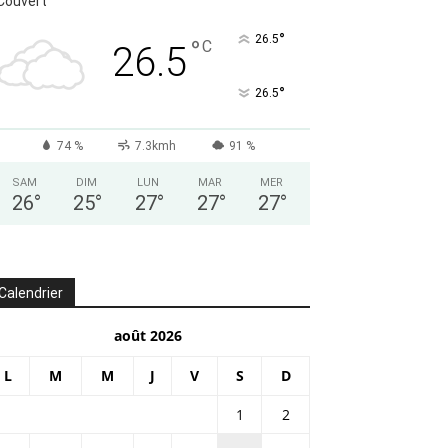
Couvert
°
26.5
°
C
26.5
°
26.5
74 %
7.3kmh
91 %
SAM
DIM
LUN
MAR
MER
26
°
25
°
27
°
27
°
27
°
Calendrier
août 2026
L
M
M
J
V
S
D
1
2