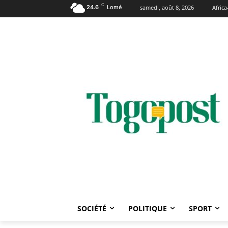
C
24.6
Lomé
samedi, août 8, 2026
Afric
SOCIÉTÉ
POLITIQUE
SPORT