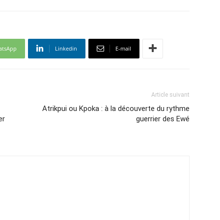
atsApp
Linkedin
E-mail
Article suivant
Atrikpui ou Kpoka : à la découverte du rythme
er
guerrier des Ewé