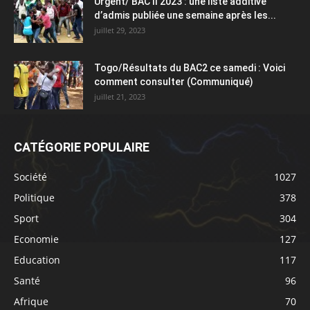
Urgent/ BAC II 2023 : une liste additive
d’admis publiée une semaine après les...
juillet 29, 2023
Togo/Résultats du BAC2 ce samedi : Voici
comment consulter (Communiqué)
juillet 21, 2023
CATÉGORIE POPULAIRE
Société
1027
Politique
378
Sport
304
Economie
127
Education
117
Santé
96
Afrique
70