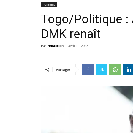
Politique
Togo/Politique : 
DMK renaît
Par
redaction
-
avril 14, 2023
Partager