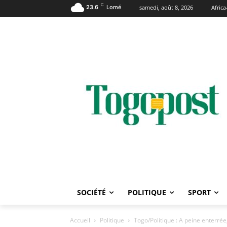
C
23.6
Lomé
samedi, août 8, 2026
Afric
SOCIÉTÉ
POLITIQUE
SPORT
Accueil
Politique
Togo/Politique : A peine enterrée