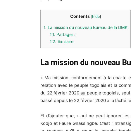
Contents
[
hide
]
1.
La mission du nouveau Bureau de la DMK
1.1.
Partager :
1.2.
Similaire
La mission du nouveau B
« Ma mission, conformément à la charte es
relation avec le peuple togolais et la commu
du 22 février 2020 au peuple togolais, seu
passé depuis le 22 février 2020 », a lâché l
Et d’ajouter que, « nul ne peut ignorer l
Kodjo et Faure Gnassingbe. C’est l’intrans
le respect qu’il a pour le peuple togol