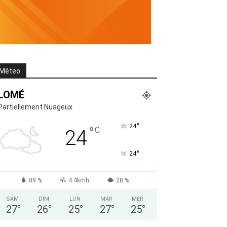
Méteo
LOMÉ
Partiellement Nuageux
°
24
°
C
24
°
24
89 %
4.4kmh
28 %
SAM
DIM
LUN
MAR
MER
27
°
26
°
25
°
27
°
25
°