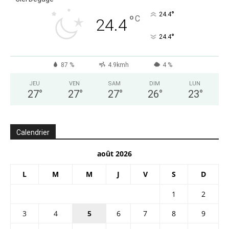
°
24.4
°
C
24.4
°
24.4
87 %
4.9kmh
4 %
JEU
VEN
SAM
DIM
LUN
27
°
27
°
27
°
26
°
23
°
Calendrier
août 2026
L
M
M
J
V
S
D
1
2
3
4
5
6
7
8
9