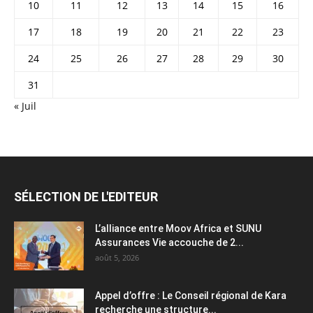
10
11
12
13
14
15
16
17
18
19
20
21
22
23
24
25
26
27
28
29
30
31
« Juil
SÉLECTION DE L'EDITEUR
L’alliance entre Moov Africa et SUNU
Assurances Vie accouche de 2...
août 5, 2026
Appel d’offre : Le Conseil régional de Kara
recherche une structure...