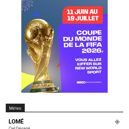
Méteo
LOMÉ
Ciel Dégagé