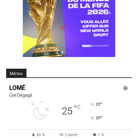
Méteo
LOMÉ
Ciel Dégagé
°
25
°
C
25
°
25
80 %
5.6kmh
1 %