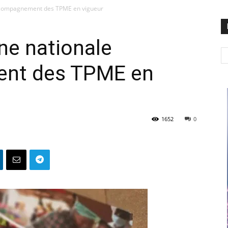
accompagnement des TPME en vigueur
ne nationale
nt des TPME en
1652
0