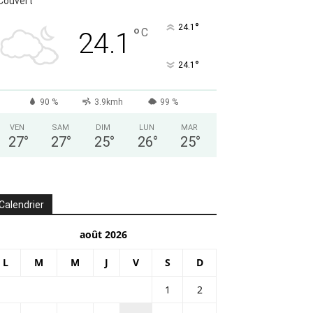
Couvert
°
24.1
°
C
24.1
°
24.1
90 %
3.9kmh
99 %
VEN
SAM
DIM
LUN
MAR
27
°
27
°
25
°
26
°
25
°
Calendrier
août 2026
L
M
M
J
V
S
D
1
2