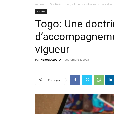
Accueil
Société
Togo: Une doctrine nationale d’
Société
Togo: Une doctri
d’accompagneme
vigueur
Par
Kokou AZIATO
-
septembre 5, 2025
Partager