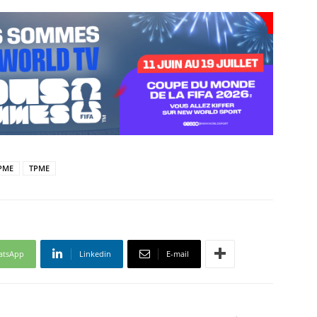
TPME
TPME
atsApp
Linkedin
E-mail