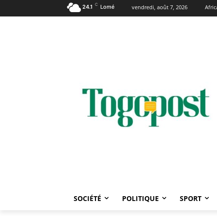
C
24.1
Lomé
vendredi, août 7, 2026
Afri
SOCIÉTÉ
POLITIQUE
SPORT