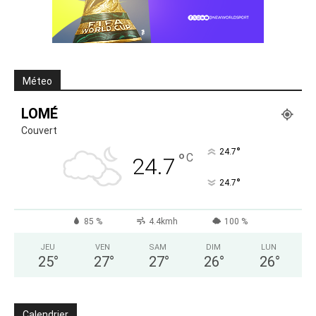
Méteo
LOMÉ
Couvert
°
24.7
°
C
24.7
°
24.7
85 %
4.4kmh
100 %
JEU
VEN
SAM
DIM
LUN
25
°
27
°
27
°
26
°
26
°
Calendrier