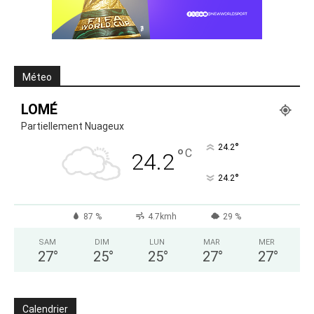
Méteo
LOMÉ
Partiellement Nuageux
°
24.2
°
C
24.2
°
24.2
87 %
4.7kmh
29 %
SAM
DIM
LUN
MAR
MER
27
°
25
°
25
°
27
°
27
°
Calendrier