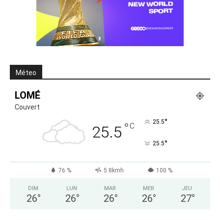
Méteo
LOMÉ
Couvert
°
25.5
°
C
25.5
°
25.5
76 %
5.8kmh
100 %
DIM
LUN
MAR
MER
JEU
26
°
26
°
26
°
26
°
27
°