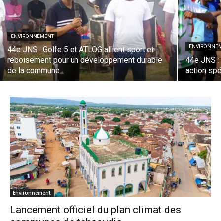
ENVIRONNEMENT
ENVIRONNE
44e JNS : Golfe 5 et ATLOG allient sport et
reboisement pour un développement durable
44e JNS : 
de la commune
action spé
Environnement
Lancement officiel du plan climat des