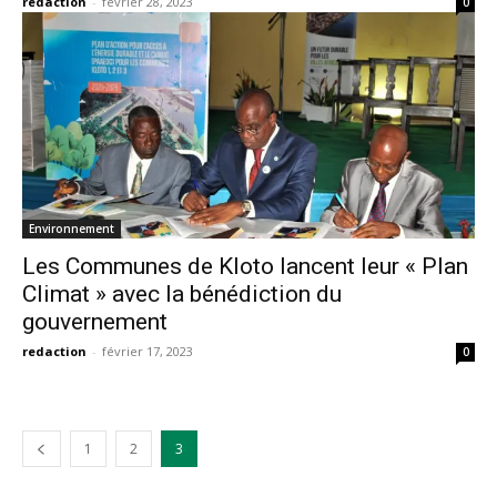
redaction
-
février 28, 2023
0
Environnement
Les Communes de Kloto lancent leur « Plan
Climat » avec la bénédiction du
gouvernement
redaction
-
février 17, 2023
0
1
2
3