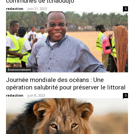
communes de tchaoudjo
redaction
-
juin 21, 2023
0
Environnement
Journée mondiale des océans : Une
opération salubrité pour préserver le littoral
redaction
-
juin 8, 2023
0