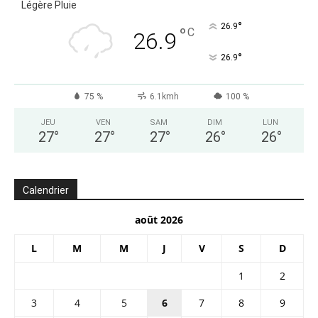
Légère Pluie
°
26.9
°
C
26.9
°
26.9
75 %
6.1kmh
100 %
JEU
VEN
SAM
DIM
LUN
27
°
27
°
27
°
26
°
26
°
Calendrier
août 2026
L
M
M
J
V
S
D
1
2
3
4
5
6
7
8
9