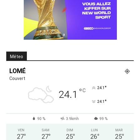
Méteo
LOMÉ
Couvert
°
24.1
°
C
24.1
°
24.1
90 %
3.9kmh
99 %
VEN
SAM
DIM
LUN
MAR
27
°
27
°
25
°
26
°
25
°