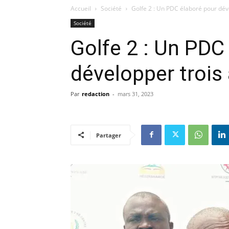
Accueil
Société
Golfe 2 : Un PDC élaboré pour dév
Société
Golfe 2 : Un PDC
développer trois
Par
redaction
-
mars 31, 2023
Partager