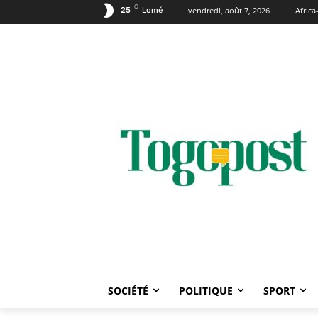
C
25
Lomé
vendredi, août 7, 2026
Afric
SOCIÉTÉ
POLITIQUE
SPORT