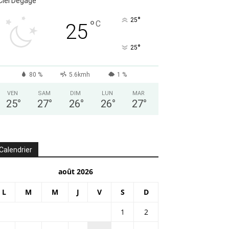
Ciel Dégagé
°
25
°
C
25
°
25
80 %
5.6kmh
1 %
VEN
SAM
DIM
LUN
MAR
25
°
27
°
26
°
26
°
27
°
Calendrier
août 2026
L
M
M
J
V
S
D
1
2