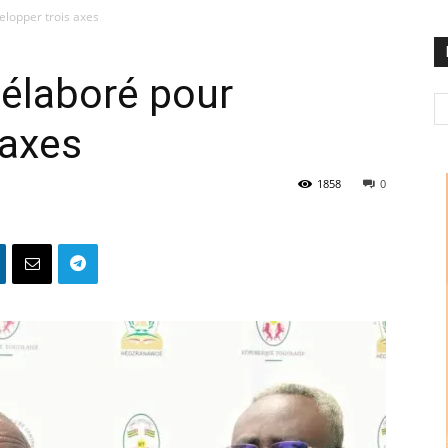
elopper trois axes
 élaboré pour
 axes
1858
0