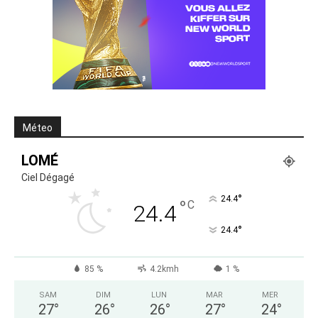
Méteo
LOMÉ
Ciel Dégagé
°
24.4
°
C
24.4
°
24.4
85 %
4.2kmh
1 %
SAM
DIM
LUN
MAR
MER
27
°
26
°
26
°
27
°
24
°