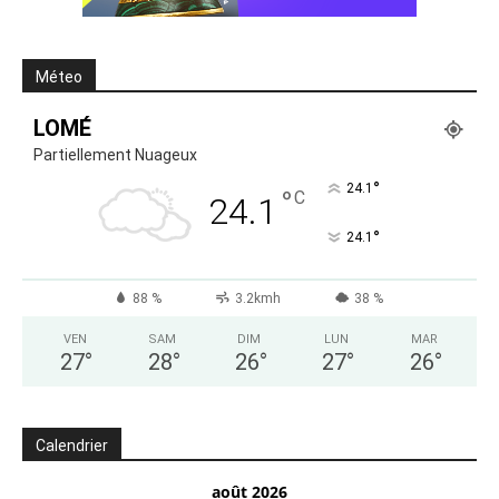
Méteo
LOMÉ
Partiellement Nuageux
°
24.1
°
C
24.1
°
24.1
88 %
3.2kmh
38 %
VEN
SAM
DIM
LUN
MAR
27
°
28
°
26
°
27
°
26
°
Calendrier
août 2026