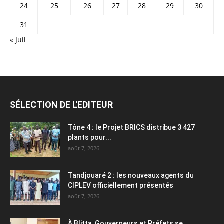
24
25
26
27
28
29
30
31
« Juil
SÉLECTION DE L'EDITEUR
Tône 4 : le Projet BRICS distribue 3 427
plants pour...
août 7, 2026
Tandjouaré 2 : les nouveaux agents du
CIPLEV officiellement présentés
août 7, 2026
À Blitta, Gouverneurs et Préfets se