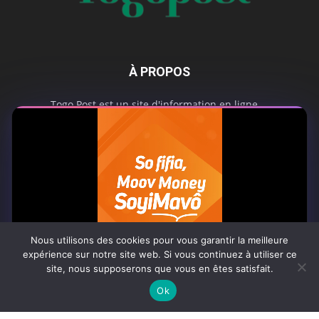
À PROPOS
Togo Post est un site d'information en ligne ...
Tel : +228 98 42 82 18
Contactez-nous:
contact@togopost.tg
SUIVEZ NOUS
Nous utilisons des cookies pour vous garantir la meilleure
expérience sur notre site web. Si vous continuez à utiliser ce
site, nous supposerons que vous en êtes satisfait.
0:07
Ok
Africa-Newsroom
Contact
Activités du site