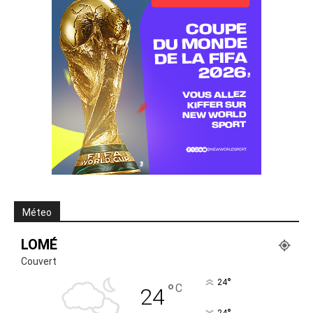
Méteo
LOMÉ
Couvert
°
24
°
C
24
24