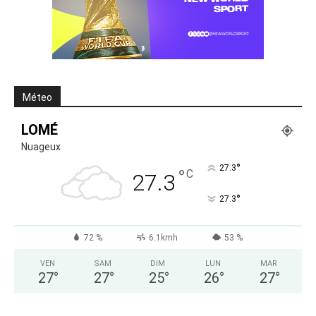
Méteo
LOMÉ
Nuageux
°
27.3
°
C
27.3
°
27.3
72 %
6.1kmh
53 %
VEN
SAM
DIM
LUN
MAR
27
°
27
°
25
°
26
°
27
°