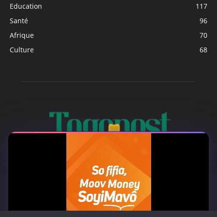
Education
117
Santé
96
Afrique
70
Culture
68
À PROPOS
Togo Post est un site d'information en ligne ...