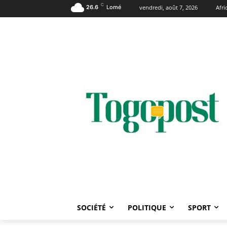
C
26.6
Lomé
vendredi, août 7, 2026
Afr
SOCIÉTÉ
POLITIQUE
SPORT