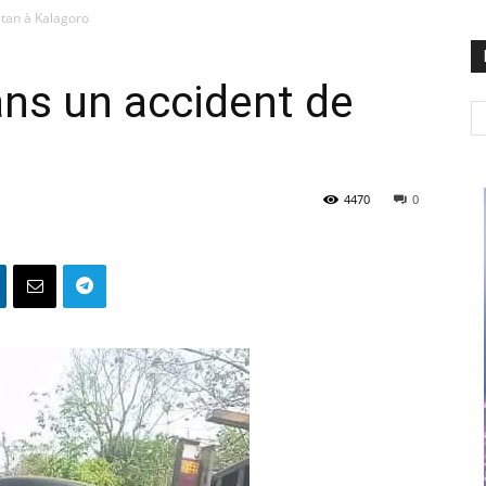
itan à Kalagoro
ns un accident de
4470
0