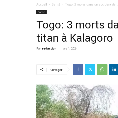
Accueil
Santé
Togo: 3 morts dans un accident de t
Santé
Togo: 3 morts da
titan à Kalagoro
Par
redaction
-
mars 1, 2024
Partager