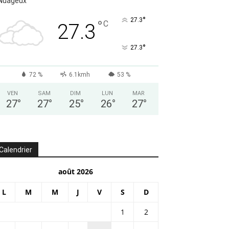
Nuageux
°
27.3
°
C
27.3
°
27.3
72 %
6.1kmh
53 %
VEN
SAM
DIM
LUN
MAR
27
°
27
°
25
°
26
°
27
°
Calendrier
août 2026
L
M
M
J
V
S
D
1
2