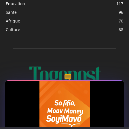
Education
117
Santé
96
Afrique
70
Culture
68
À PROPOS
Togo Post est un site d'information en ligne ...