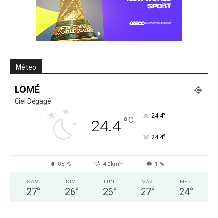
Méteo
LOMÉ
Ciel Dégagé
°
24.4
°
C
24.4
°
24.4
85 %
4.2kmh
1 %
SAM
DIM
LUN
MAR
MER
27
°
26
°
26
°
27
°
24
°