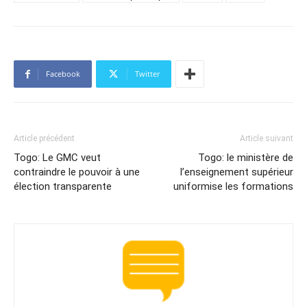
Facebook
Twitter
Article précédent
Article suivant
Togo: Le GMC veut
Togo: le ministère de
contraindre le pouvoir à une
l’enseignement supérieur
élection transparente
uniformise les formations