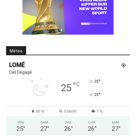
Méteo
LOMÉ
Ciel Dégagé
°
25
°
C
25
°
25
80 %
5.6kmh
1 %
VEN
SAM
DIM
LUN
MAR
25
°
27
°
26
°
26
°
27
°