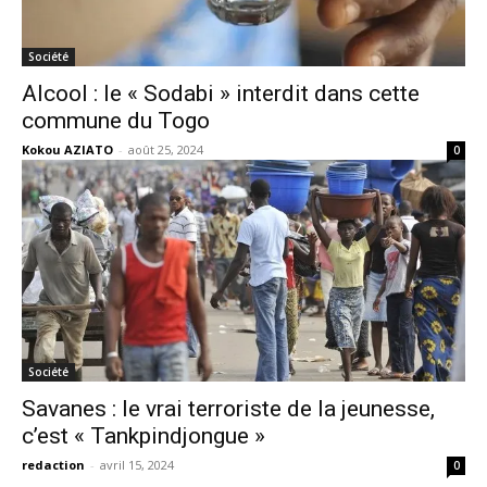
Société
Alcool : le « Sodabi » interdit dans cette
commune du Togo
Kokou AZIATO
-
août 25, 2024
0
Société
Savanes : le vrai terroriste de la jeunesse,
c’est « Tankpindjongue »
redaction
-
avril 15, 2024
0