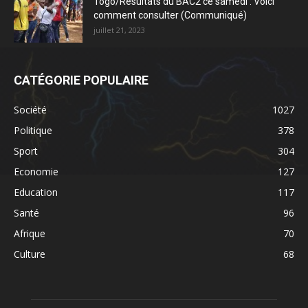
Togo/Résultats du BAC2 ce samedi : Voici
comment consulter (Communiqué)
juillet 21, 2023
CATÉGORIE POPULAIRE
Société
1027
Politique
378
Sport
304
Economie
127
Education
117
Santé
96
Afrique
70
Culture
68