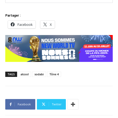
Partager :
Facebook
X
TAGS
alcool
sodabi
Tône 4
Facebook
Twitter