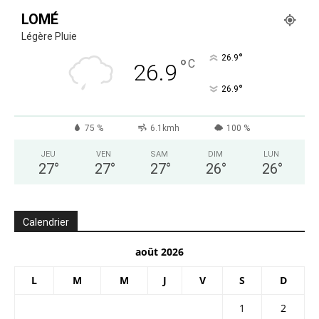
LOMÉ
Légère Pluie
°
26.9
°
C
26.9
°
26.9
75 %
6.1kmh
100 %
JEU
VEN
SAM
DIM
LUN
27
°
27
°
27
°
26
°
26
°
Calendrier
août 2026
L
M
M
J
V
S
D
1
2