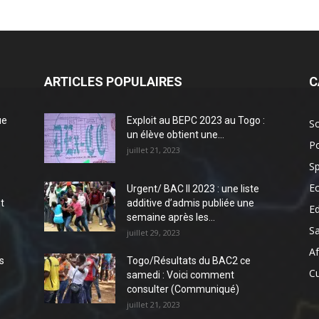
ARTICLES POPULAIRES
C
ue
Exploit au BEPC 2023 au Togo :
So
un élève obtient une...
Po
juillet 21, 2023
Sp
E
Urgent/ BAC II 2023 : une liste
t
additive d’admis publiée une
E
semaine après les...
S
juillet 29, 2023
Af
s
Togo/Résultats du BAC2 ce
Cu
samedi : Voici comment
consulter (Communiqué)
juillet 21, 2023