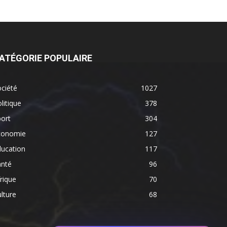
ATÉGORIE POPULAIRE
ciété
1027
litique
378
ort
304
conomie
127
ducation
117
anté
96
rique
70
lture
68