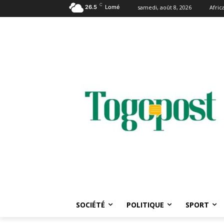
C
26.5
Lomé
samedi, août 8, 2026
Afri
SOCIÉTÉ
POLITIQUE
SPORT