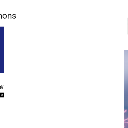
mons
à’
0