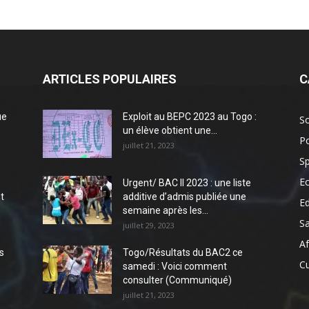
ARTICLES POPULAIRES
C
ue
Exploit au BEPC 2023 au Togo :
So
un élève obtient une...
Po
juillet 21, 2023
Sp
E
Urgent/ BAC II 2023 : une liste
t
additive d’admis publiée une
E
semaine après les...
S
juillet 29, 2023
Af
s
Togo/Résultats du BAC2 ce
Cu
samedi : Voici comment
consulter (Communiqué)
juillet 21, 2023