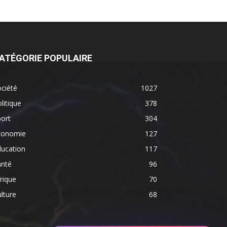
ATÉGORIE POPULAIRE
ciété
1027
litique
378
ort
304
conomie
127
ducation
117
anté
96
rique
70
lture
68