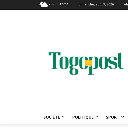
C
23.8
Lomé
dimanche, août 9, 2026
Af
SOCIÉTÉ
POLITIQUE
SPORT