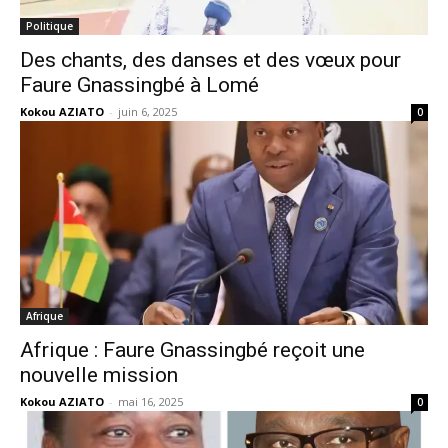
Politique
Des chants, des danses et des vœux pour
Faure Gnassingbé à Lomé
Kokou AZIATO
-
juin 6, 2025
0
Afrique
Afrique : Faure Gnassingbé reçoit une
nouvelle mission
Kokou AZIATO
-
mai 16, 2025
0