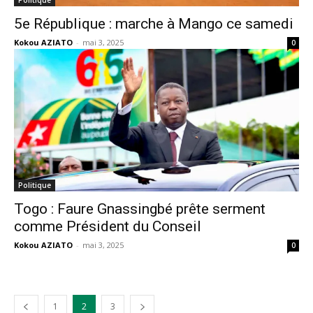
Politique
5e République : marche à Mango ce samedi
Kokou AZIATO
-
mai 3, 2025
0
Politique
Togo : Faure Gnassingbé prête serment
comme Président du Conseil
Kokou AZIATO
-
mai 3, 2025
0
1
2
3