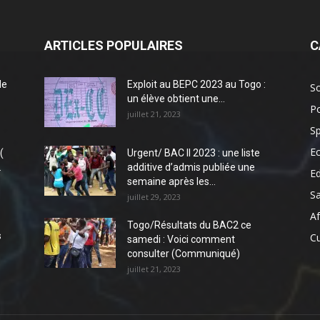
ARTICLES POPULAIRES
C
de
Exploit au BEPC 2023 au Togo :
So
un élève obtient une...
Po
juillet 21, 2023
Sp
E
(
Urgent/ BAC II 2023 : une liste
.
additive d’admis publiée une
E
semaine après les...
S
juillet 29, 2023
Af
Togo/Résultats du BAC2 ce
s
Cu
samedi : Voici comment
consulter (Communiqué)
juillet 21, 2023