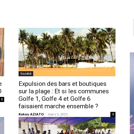
Société
e
Expulsion des bars et boutiques
O
sur la plage : Et si les communes
Golfe 1, Golfe 4 et Golfe 6
0
faisaient marche ensemble ?
Kokou AZIATO
-
mars 5, 2025
0