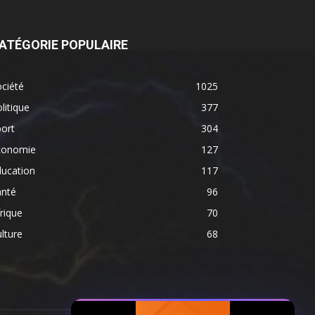
ATÉGORIE POPULAIRE
ciété
1025
litique
377
ort
304
conomie
127
ducation
117
anté
96
rique
70
lture
68