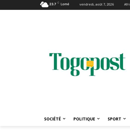
C
23.7
Lomé
vendredi, août 7, 2026
Afr
SOCIÉTÉ
POLITIQUE
SPORT